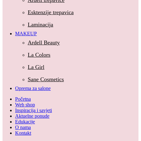
Ardell trepavice
Kosa
Esktenzije trepavica
Fanola
Laminacija
MAKEUP
Oro Therapy
Ardell Beauty
Nokti
La Colors
Clarissa professional Nails
La Girl
Secretly professional Nails
Sane Cosmetics
SuperNail professional
Oprema za salone
Početna
Trepavice
Web shop
Inspiracija i savjeti
Ardell trepavice
Aktuelne ponude
Edukacije
Esktenzije trepavica
O nama
Kontakt
Laminacija