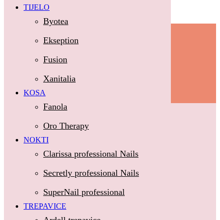
TIJELO
Skip to main content
Byotea
P/Ostani najbolja verzija sebe!
Ekseption
Inspiracija i savjeti
Aktuelne ponude
Fusion
Edukacije
O nama
Xanitalia
Kontakt
KOSA
P/Ostani najbolja verzija sebe!
Fanola
Početna
Oro Therapy
Tijelo
NOKTI
Clarissa professional Nails
Byotea
Secretly professional Nails
Ekseption
SuperNail professional
Fusion
TREPAVICE
Xanitalia