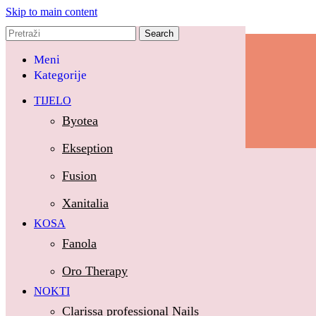
Skip to main content
Search
P/Ostani najbolja verzija sebe!
Meni
Inspiracija i savjeti
Kategorije
Aktuelne ponude
Edukacije
TIJELO
O nama
Kontakt
Byotea
P/Ostani najbolja verzija sebe!
Ekseption
Fusion
Početna
Tijelo
Xanitalia
KOSA
Byotea
Fanola
Ekseption
Oro Therapy
Fusion
NOKTI
Xanitalia
Clarissa professional Nails