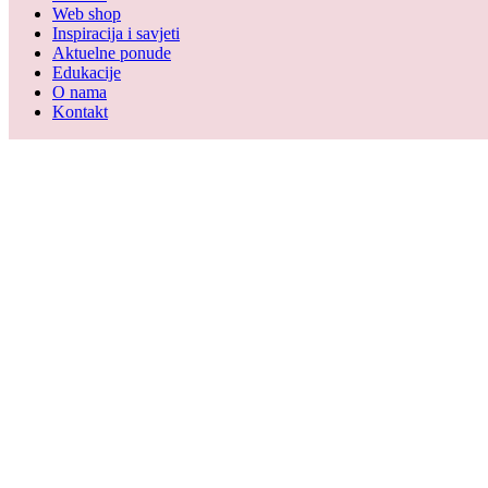
Web shop
Inspiracija i savjeti
Makeup
Aktuelne ponude
Edukacije
Ardell Beauty
O nama
Kontakt
La Colors
La Girl
Sane Cosmetics
Oprema za salone
Web shop
Search
Search
Menu
Search