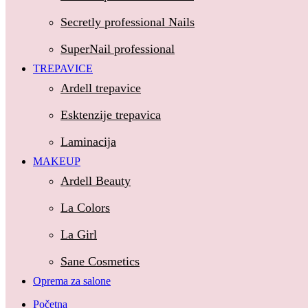
Kosa
Secretly professional Nails
SuperNail professional
Fanola
TREPAVICE
Oro Therapy
Ardell trepavice
Nokti
Esktenzije trepavica
Clarissa professional Nails
Laminacija
MAKEUP
Secretly professional Nails
Ardell Beauty
SuperNail professional
La Colors
Trepavice
La Girl
Ardell trepavice
Sane Cosmetics
Esktenzije trepavica
Oprema za salone
Laminacija
Početna